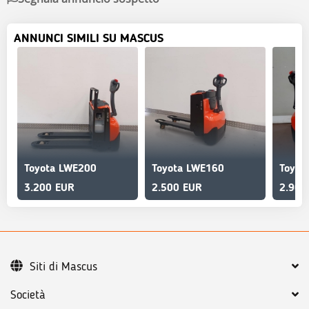
ANNUNCI SIMILI SU MASCUS
Toyota LWE200
Toyota LWE160
Toyot
3.200 EUR
2.500 EUR
2.900
Siti di Mascus
Società