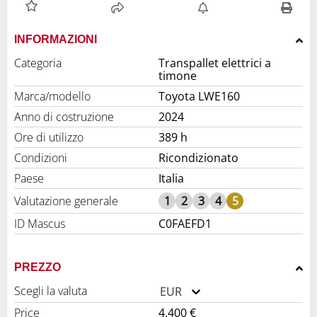
INFORMAZIONI
Categoria
Transpallet elettrici a
timone
Marca/modello
Toyota LWE160
Anno di costruzione
2024
Ore di utilizzo
389 h
Condizioni
Ricondizionato
Paese
Italia
Valutazione generale
1
2
3
4
5
ID Mascus
C0FAEFD1
PREZZO
Scegli la valuta
EUR
Price
4.400 €