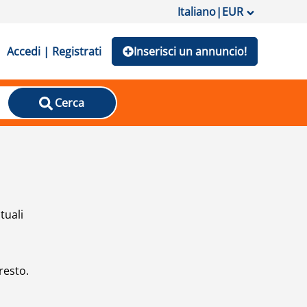
Italiano
|
EUR
Accedi | Registrati
Inserisci un annuncio!
Cerca
tuali
resto.