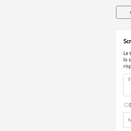
Scr
Le 
lo 
ris