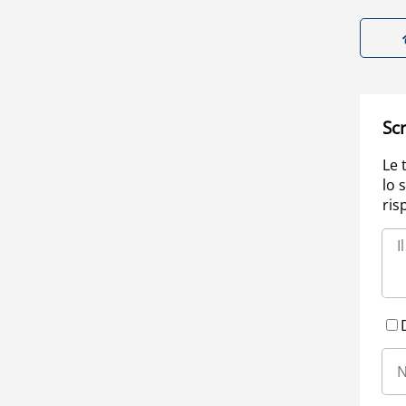
Scr
Le 
lo 
ris