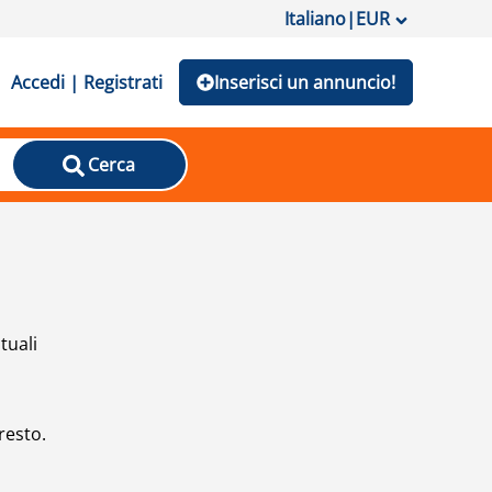
Italiano
|
EUR
Accedi | Registrati
Inserisci un annuncio!
Cerca
tuali
resto.