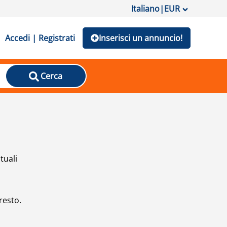
Italiano
|
EUR
Accedi | Registrati
Inserisci un annuncio!
Cerca
tuali
resto.