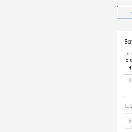
Scr
Le 
lo 
ris