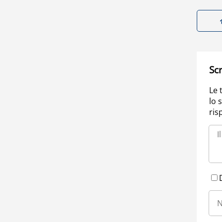
Scr
Le 
lo 
ris