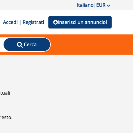
Italiano
|
EUR
Accedi | Registrati
Inserisci un annuncio!
Cerca
tuali
resto.