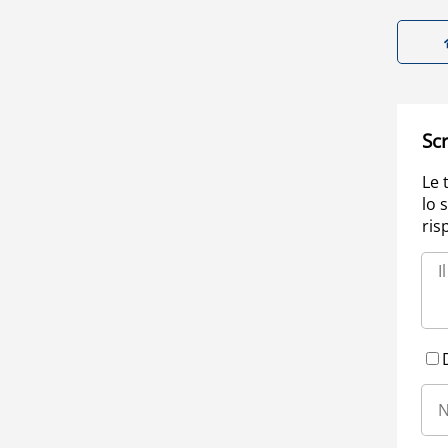
Scr
Le 
lo 
ris