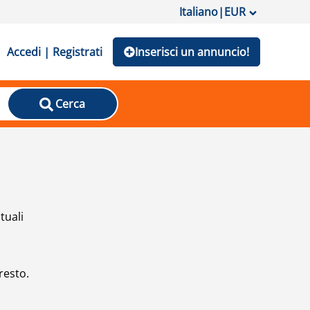
Italiano
|
EUR
Accedi | Registrati
Inserisci un annuncio!
Cerca
tuali
resto.