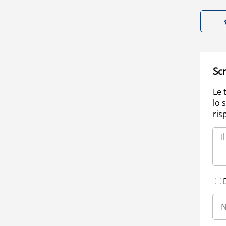
Scr
Le 
lo 
ris