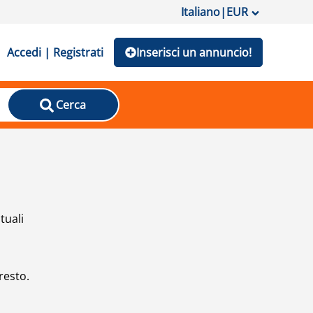
Italiano
|
EUR
Accedi | Registrati
Inserisci un annuncio!
Cerca
tuali
resto.