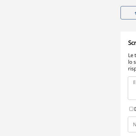
Scr
Le 
lo 
ris