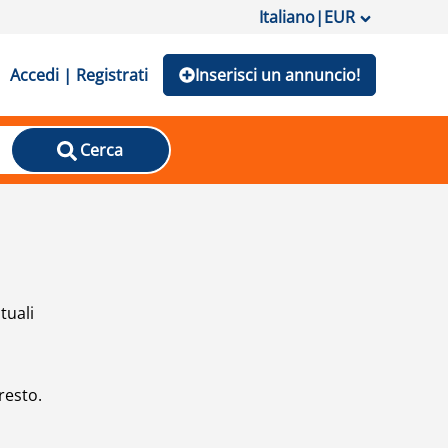
Italiano
|
EUR
Accedi | Registrati
Inserisci un annuncio!
Cerca
tuali
resto.