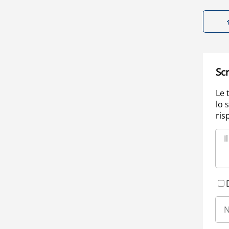
Scr
Le 
lo 
ris