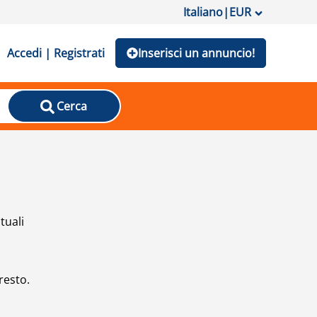
Italiano
|
EUR
Accedi | Registrati
Inserisci un annuncio!
Cerca
tuali
resto.