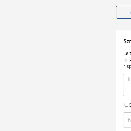
Scr
Le 
lo 
ris