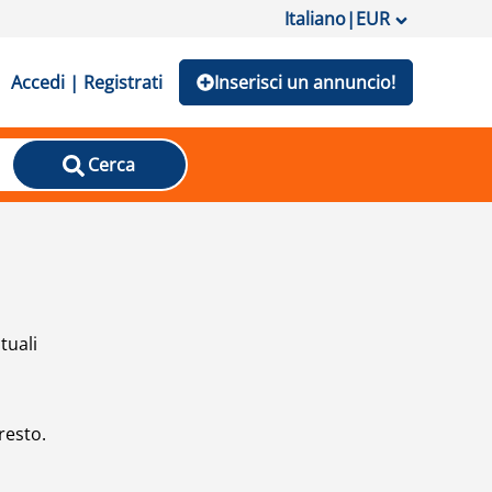
Italiano
|
EUR
Accedi | Registrati
Inserisci un annuncio!
Cerca
tuali
resto.