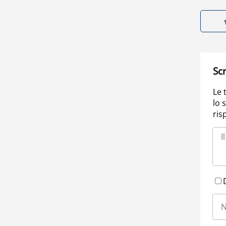
Scr
Le 
lo 
ris