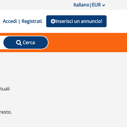
Italiano
|
EUR
Accedi | Registrati
Inserisci un annuncio!
Cerca
tuali
resto.