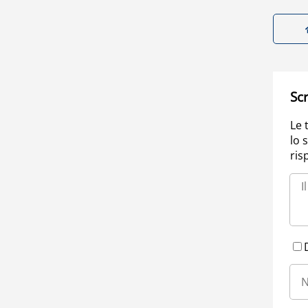
Scr
Le 
lo 
ris