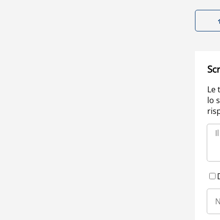
Scr
Le 
lo 
ris