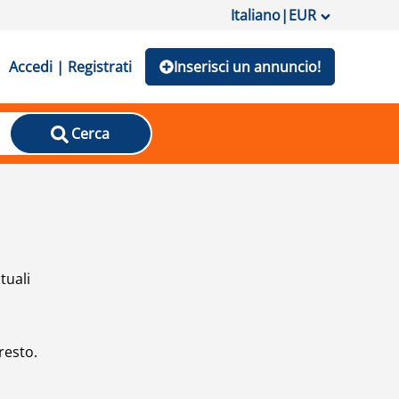
Italiano
|
EUR
Accedi | Registrati
Inserisci un annuncio!
Cerca
tuali
resto.