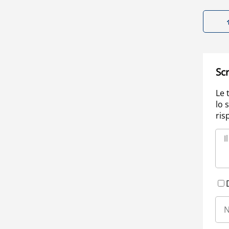
Scr
Le 
lo 
ris