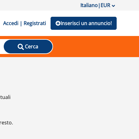
Italiano
|
EUR
Accedi | Registrati
Inserisci un annuncio!
Cerca
tuali
resto.