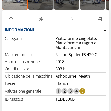
INFORMAZIONI
Categoria
Piattaforme cingolate,
Piattaforme a ragno e
Montacarichi
Marca/modello
Falcon Spider FS 420 C
Anno di costruzione
2018
Ore di utilizzo
603 h
Ubicazione della macchina
Ashbourne, Meath
Paese
Irlanda
Valutazione generale
1
2
3
4
5
ID Mascus
1EDB806B