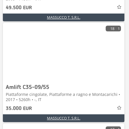
49.500 EUR
MASSUCCO T. S.R.L.
18
1
Amlift C35-09/55
Piattaforme cingolate, Piattaforme a ragno e Montacarichi •
2017 • 5260h • -, IT
35.000 EUR
MASSUCCO T. S.R.L.