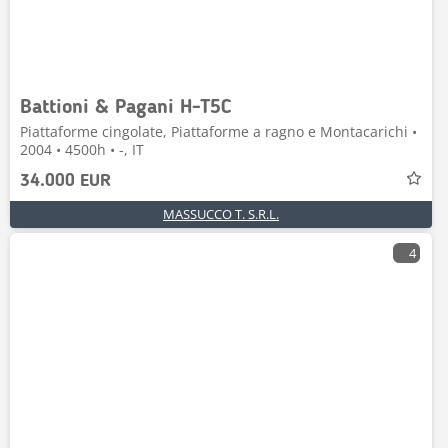
Battioni & Pagani H-T5C
Piattaforme cingolate, Piattaforme a ragno e Montacarichi •
2004 • 4500h • -, IT
34.000 EUR
MASSUCCO T. S.R.L.
4