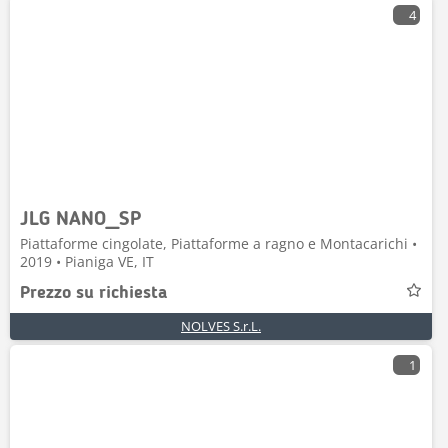
4
JLG NANO_SP
Piattaforme cingolate, Piattaforme a ragno e Montacarichi •
2019 • Pianiga VE, IT
Prezzo su richiesta
NOLVES S.r.L.
1