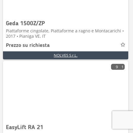
Geda 1500Z/ZP
Piattaforme cingolate, Piattaforme a ragno e Montacarichi •
2017 • Pianiga VE, IT
Prezzo su richiesta
NOLVES S.r.L.
9
1
EasyLift RA 21