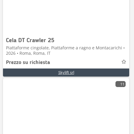
Cela DT Crawler 25
Piattaforme cingolate, Piattaforme a ragno e Montacarichi •
2026 • Roma, Roma, IT
Prezzo su richiesta
Skylift srl
11