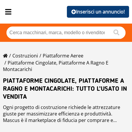
Inserisci un annuncio!
Costruzioni
Piattaforme Aeree
Piattaforme Cingolate, Piattaforme A Ragno E
Montacarichi
PIATTAFORME CINGOLATE, PIATTAFORME A
RAGNO E MONTACARICHI: TUTTO L’USATO IN
VENDITA
Ogni progetto di costruzione richiede le attrezzature
giuste per massimizzare efficienza e produttività.
Mascus è il marketplace di fiducia per comprare e
vendere piattaforme cingolate, Piattaforme a ragno e
Su Mascus puoi confrontare modelli, specifiche tecniche