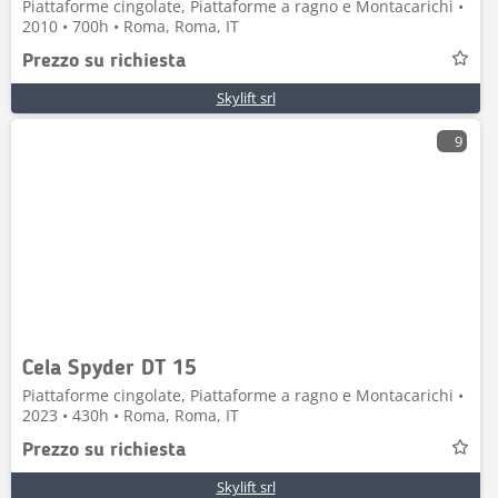
Piattaforme cingolate, Piattaforme a ragno e Montacarichi •
2010 • 700h • Roma, Roma, IT
Prezzo su richiesta
Skylift srl
9
Cela Spyder DT 15
Piattaforme cingolate, Piattaforme a ragno e Montacarichi •
2023 • 430h • Roma, Roma, IT
Prezzo su richiesta
Skylift srl