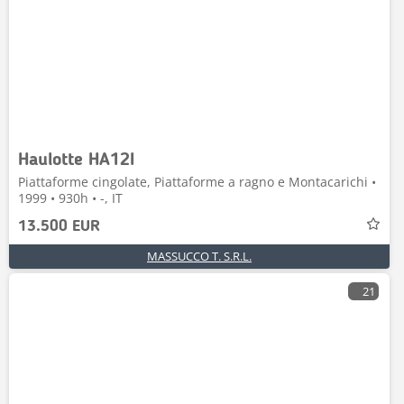
Haulotte HA12I
Piattaforme cingolate, Piattaforme a ragno e Montacarichi •
1999 • 930h • -, IT
13.500 EUR
MASSUCCO T. S.R.L.
21