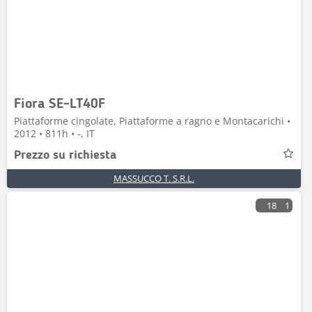
Fiora SE-LT40F
Piattaforme cingolate, Piattaforme a ragno e Montacarichi •
2012 • 811h • -, IT
Prezzo su richiesta
MASSUCCO T. S.R.L.
18
1