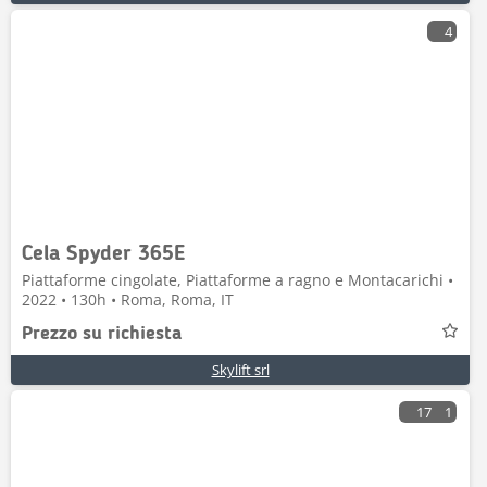
4
Cela Spyder 365E
Piattaforme cingolate, Piattaforme a ragno e Montacarichi •
2022 • 130h • Roma, Roma, IT
Prezzo su richiesta
Skylift srl
17
1