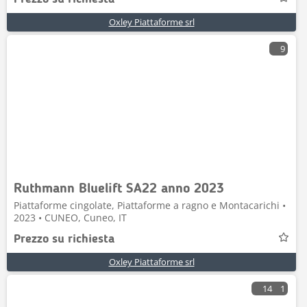
Oxley Piattaforme srl
9
Ruthmann Bluelift SA22 anno 2023
Piattaforme cingolate, Piattaforme a ragno e Montacarichi •
2023 • CUNEO, Cuneo, IT
Prezzo su richiesta
Oxley Piattaforme srl
14
1