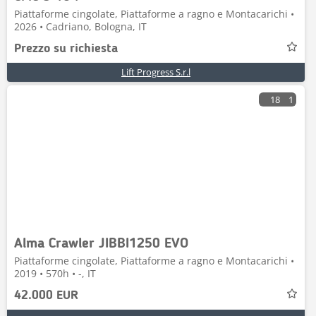
Piattaforme cingolate, Piattaforme a ragno e Montacarichi •
2026 • Cadriano, Bologna, IT
Prezzo su richiesta
Lift Progress S.r.l
18
1
Alma Crawler JIBBI1250 EVO
Piattaforme cingolate, Piattaforme a ragno e Montacarichi •
2019 • 570h • -, IT
42.000 EUR