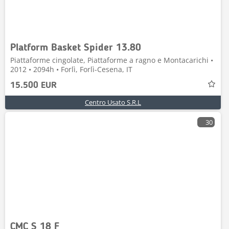
Platform Basket Spider 13.80
Piattaforme cingolate, Piattaforme a ragno e Montacarichi •
2012 • 2094h • Forlì, Forlì-Cesena, IT
15.500 EUR
Centro Usato S.R.L
30
CMC S 18 F