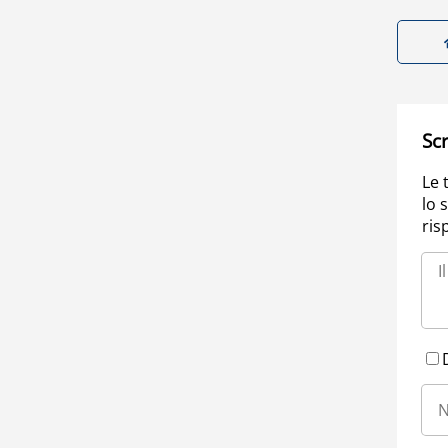
Scr
Le 
lo 
ris