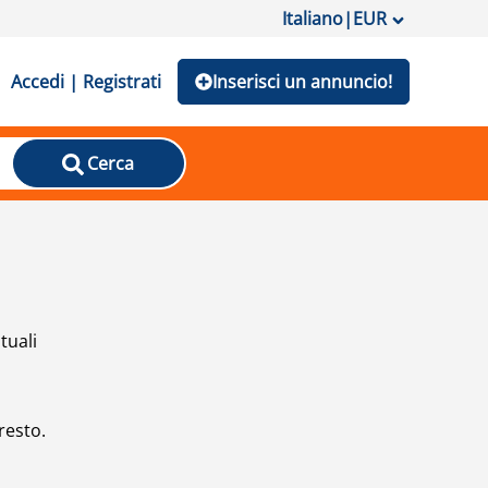
Italiano
|
EUR
Accedi | Registrati
Inserisci un annuncio!
Cerca
tuali
resto.