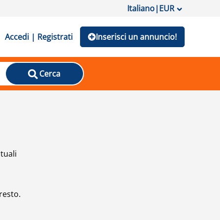
Italiano
|
EUR
Accedi | Registrati
Inserisci un annuncio!
Cerca
tuali
resto.