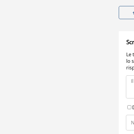
Scr
Le 
lo 
ris