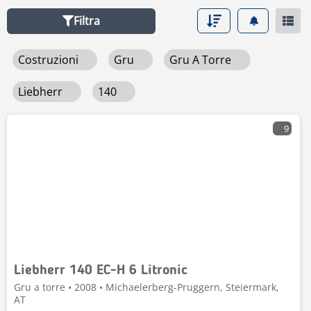
informazioni trasparenti per semplificare l’acquisto.
Filtra
Trova, confronta e acquista il tuo prossimo Liebherr 140
in tutta sicurezza su Mascus.
Costruzioni
Gru
Gru A Torre
Liebherr
140
9
Liebherr 140 EC-H 6 Litronic
Gru a torre • 2008 • Michaelerberg-Pruggern, Steiermark,
AT