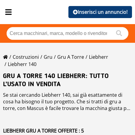
Inserisci un annuncio!
Costruzioni
Gru
Gru A Torre
Liebherr
Liebherr 140
GRU A TORRE 140 LIEBHERR: TUTTO
L’USATO IN VENDITA
Se stai cercando Liebherr 140, sai già esattamente di
cosa ha bisogno il tuo progetto. Che si tratti di gru a
torre, con Mascus è facile trovare la macchina giusta per
le esigenze del tuo cantiere. Offriamo un marketplace
Con Mascus puoi confrontare specifiche tecniche e
dedicato dove imprese, concessionari e gestori di flotte
prezzi, così da prendere una decisione informata. Che tu
pubblicano i loro Liebherr 140 nuovi e usati in vendita.
stia acquistando in o valutando opzioni importate, la
LIEBHERR GRU A TORRE OFFERTE : 5
piattaforma Mascus ti garantisce gru a torre affidabili e