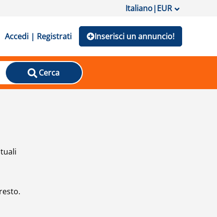
Italiano
|
EUR
Accedi | Registrati
Inserisci un annuncio!
Cerca
tuali
resto.