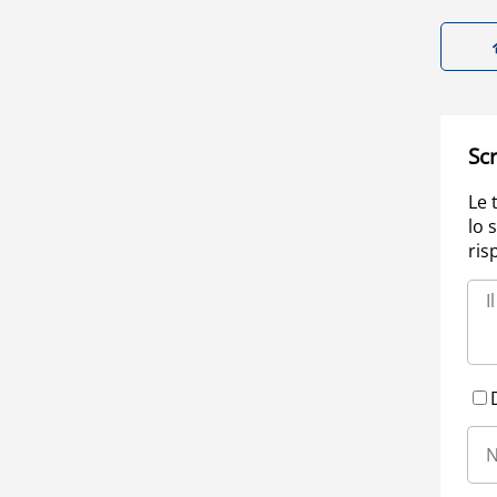
Scr
Le 
lo 
ris