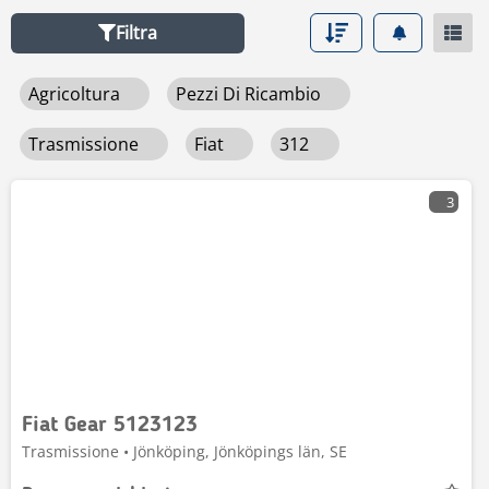
o per l’agricoltura di precisione, Mascus ti permette di
Filtra
confrontare facilmente specifiche tecniche e prezzi per
individuare la soluzione migliore. Evita ricerche infinite e
Agricoltura
Pezzi Di Ricambio
vai subito al punto: trova su Mascus il tuo Fiat 312 ideale!
Trasmissione
Fiat
312
3
Fiat Gear 5123123
Trasmissione • Jönköping, Jönköpings län, SE