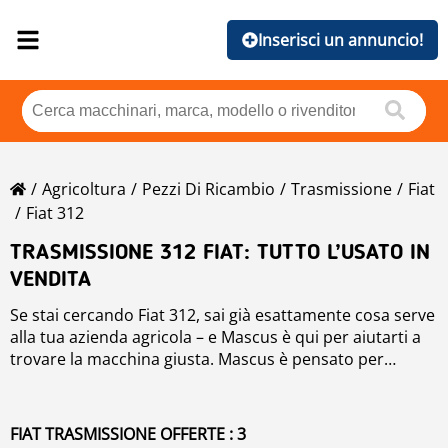
Inserisci un annuncio!
Agricoltura
Pezzi Di Ricambio
Trasmissione
Fiat
Fiat 312
TRASMISSIONE 312 FIAT: TUTTO L’USATO IN
VENDITA
Se stai cercando Fiat 312, sai già esattamente cosa serve
alla tua azienda agricola – e Mascus è qui per aiutarti a
trovare la macchina giusta. Mascus è pensato per
agricoltori e professionisti del settore che cercano
Grazie agli annunci pubblicati da concessionari affidabili,
trasmissione specifici, garantendo l’accesso alle
agricoltori e rivenditori di macchinari, troverai Fiat 312
attrezzature più adatte alle proprie esigenze.
nuovi e usati ben tenuti, disponibili in e anche all’estero.
FIAT TRASMISSIONE OFFERTE : 3
Che tu abbia bisogno di una macchina per lavori pesanti