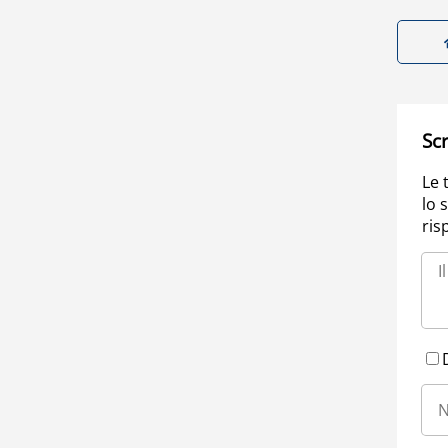
Scr
Le 
lo 
ris