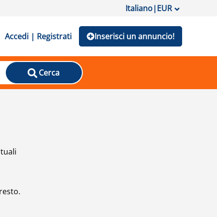
Italiano
|
EUR
Accedi | Registrati
Inserisci un annuncio!
Cerca
tuali
resto.