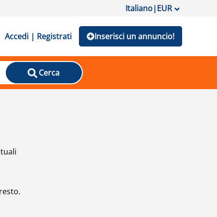
Italiano
|
EUR
Accedi | Registrati
Inserisci un annuncio!
Cerca
tuali
resto.