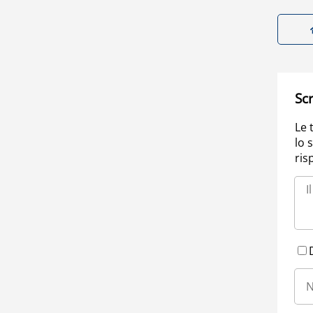
Scr
Le 
lo 
ris