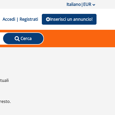
Italiano
|
EUR
Accedi | Registrati
Inserisci un annuncio!
Cerca
tuali
resto.