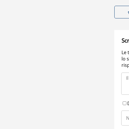
Scr
Le 
lo 
ris