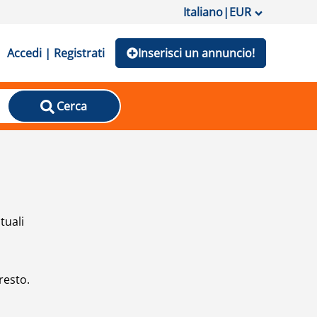
Italiano
|
EUR
Accedi | Registrati
Inserisci un annuncio!
Cerca
tuali
resto.