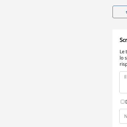
Scr
Le 
lo 
ris