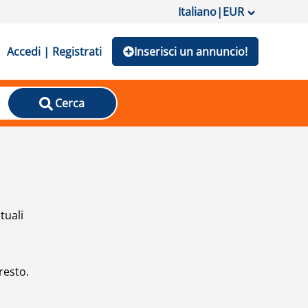
Italiano
|
EUR
Accedi | Registrati
Inserisci un annuncio!
Cerca
tuali
resto.