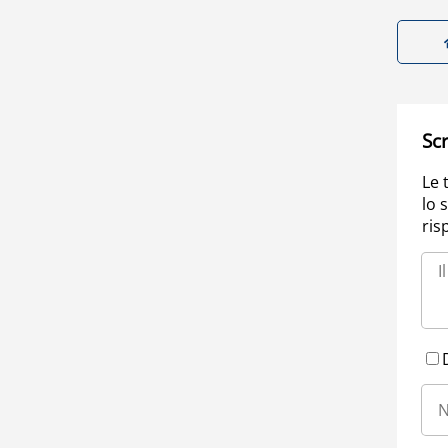
Scr
Le 
lo 
ris