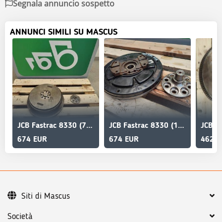
Segnala annuncio sospetto
ANNUNCI SIMILI SU MASCUS
JCB Fastrac 8330 (73973) flywheel
JCB Fastrac 8330 (15600431601) damper
674 EUR
674 EUR
462 E
Siti di Mascus
Società