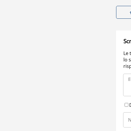
Scr
Le 
lo 
ris