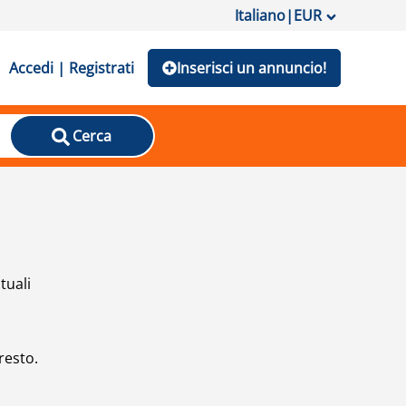
Italiano
|
EUR
Accedi | Registrati
Inserisci un annuncio!
Cerca
tuali
resto.