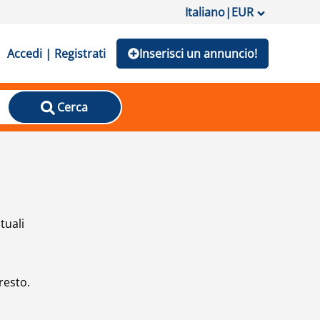
Italiano
|
EUR
Accedi | Registrati
Inserisci un annuncio!
Cerca
tuali
resto.