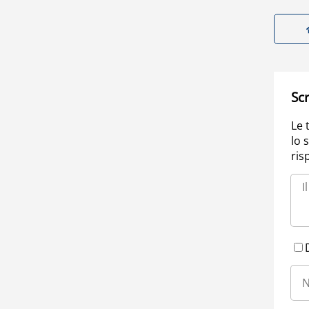
Scr
Le 
lo 
ris