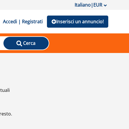
Italiano
|
EUR
Accedi | Registrati
Inserisci un annuncio!
Cerca
tuali
resto.