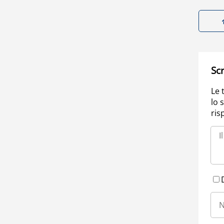
Scr
Le 
lo 
ris