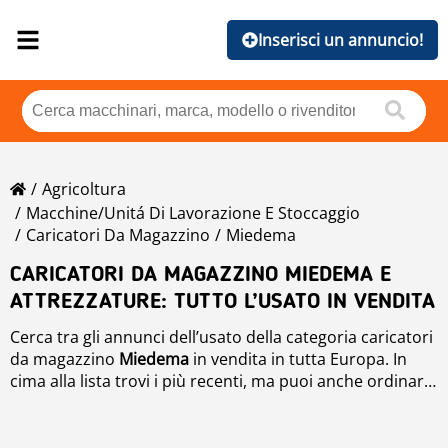
Inserisci un annuncio!
Agricoltura
Macchine/unitá Di Lavorazione E Stoccaggio
Caricatori Da Magazzino
Miedema
CARICATORI DA MAGAZZINO MIEDEMA E
ATTREZZATURE: TUTTO L’USATO IN VENDITA
Cerca tra gli annunci dell’usato della categoria caricatori
da magazzino
Miedema
in vendita in tutta Europa. In
cima alla lista trovi i più recenti, ma puoi anche ordinare
gli annunci in base alla marca, l’anno, il prezzo, le ore di
utilizzo o il Paese di provenienza del prodotto. Per
ricercare
caricatori da magazzino
di seconda mano in