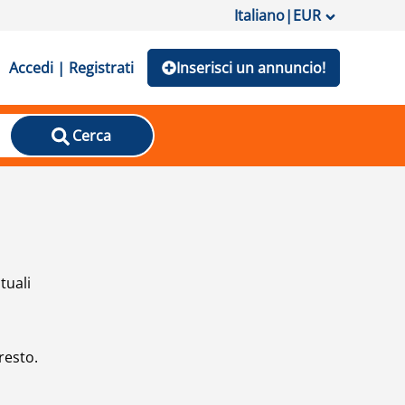
Italiano
|
EUR
Accedi | Registrati
Inserisci un annuncio!
Cerca
tuali
resto.