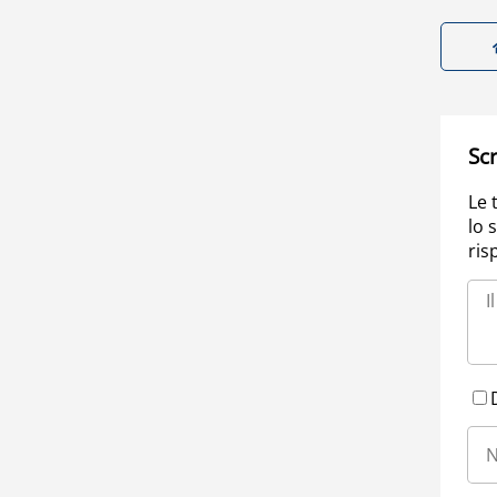
Scr
Le 
lo 
ris