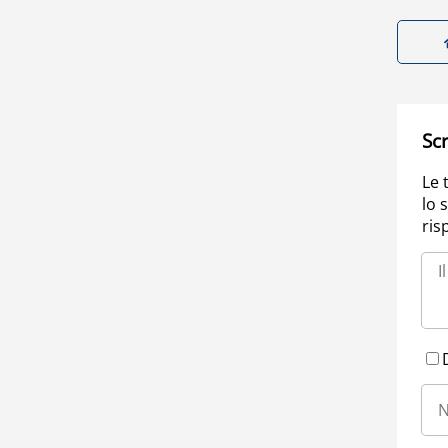
Scr
Le 
lo 
ris