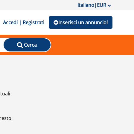
Italiano
|
EUR
Accedi | Registrati
Inserisci un annuncio!
Cerca
tuali
resto.