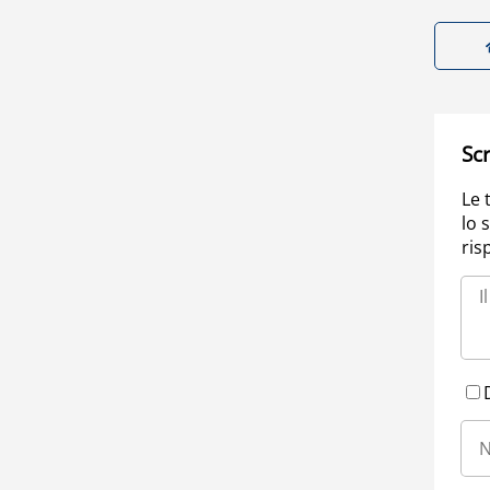
Scr
Le 
lo 
ris