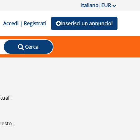
Italiano
|
EUR
Accedi | Registrati
Inserisci un annuncio!
Cerca
tuali
resto.