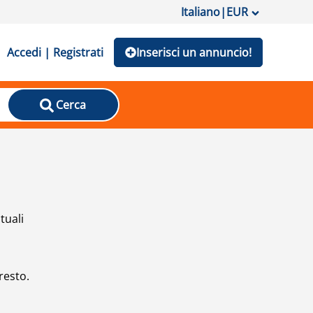
Italiano
|
EUR
Accedi | Registrati
Inserisci un annuncio!
Cerca
tuali
resto.