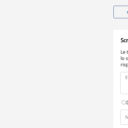
Scr
Le 
lo 
ris