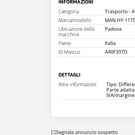
INFORMAZIONI
Categoria
Trasporto - A
Marca/modello
MAN HY-117
Ubicazione della
Padova
macchina
Paese
Italia
ID Mascus
A40F397D
DETTAGLI
Altre informazioni
Tipo: Differe
Parte adatt
IVA/margine:
Segnala annuncio sospetto