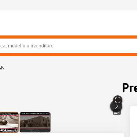
AN
Pr
2