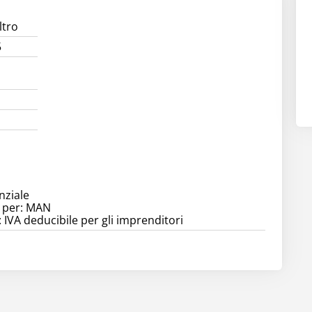
ltro
5
nziale
a per: MAN
 IVA deducibile per gli imprenditori