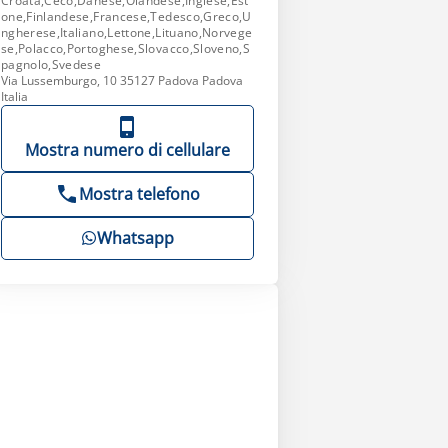
Croata,Ceco,Danese,Olandese,Inglese,Est
one,Finlandese,Francese,Tedesco,Greco,U
ngherese,Italiano,Lettone,Lituano,Norvege
se,Polacco,Portoghese,Slovacco,Sloveno,S
pagnolo,Svedese
Via Lussemburgo, 10 35127 Padova Padova
Italia
Mostra numero di cellulare
Mostra telefono
Whatsapp