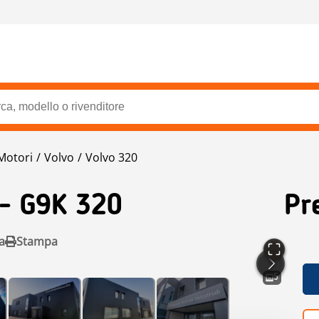
Motori
Volvo
Volvo 320
- G9K 320
Pr
a
Stampa
5