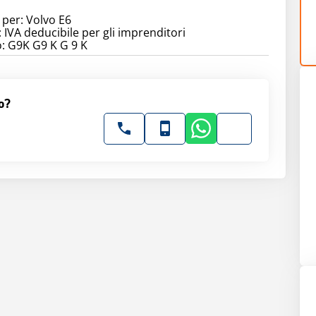
 per: Volvo E6
 IVA deducibile per gli imprenditori
: G9K G9 K G 9 K
o?