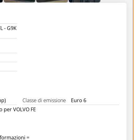
L - G9K
hp)
Classe di emissione
Euro 6
o per VOLVO FE
nformazioni =