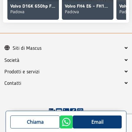
Volvo D16K 650hp FH16 EURO 6
Volvo FH4 E6 - FH13 FH16
Padova
Padova
Padov
Siti di Mascus
Società
Prodotti e servizi
Contatti
©
2026
Mascus
Condizioni generali
Chiama
Email
Trattamento dei dati personali
Mappa del sito