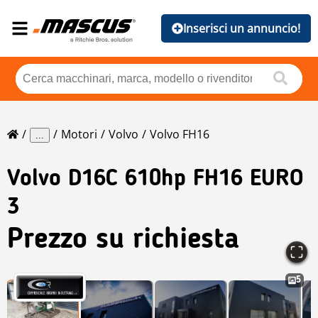
Inserisci un annuncio!
Motori
Volvo
Volvo FH16
...
Volvo
D16C 610hp FH16 EURO
3
Prezzo su richiesta
5