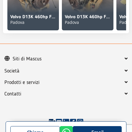
Volvo D13K 460hp FH4 INJECTOR PUMP - EURO 6
Volvo D13K 460hp FH4 COMMON RAIL - EURO 6
Padova
Padova
Padov
Siti di Mascus
Società
Prodotti e servizi
Contatti