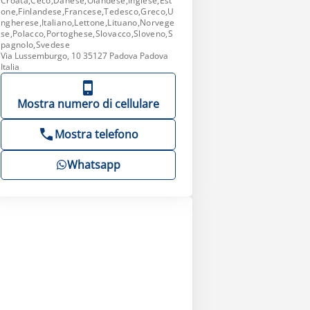
Croata,Ceco,Danese,Olandese,Inglese,Est
one,Finlandese,Francese,Tedesco,Greco,U
ngherese,Italiano,Lettone,Lituano,Norvege
se,Polacco,Portoghese,Slovacco,Sloveno,S
pagnolo,Svedese
Via Lussemburgo, 10 35127 Padova Padova
Italia
Mostra numero di cellulare
Mostra telefono
Whatsapp