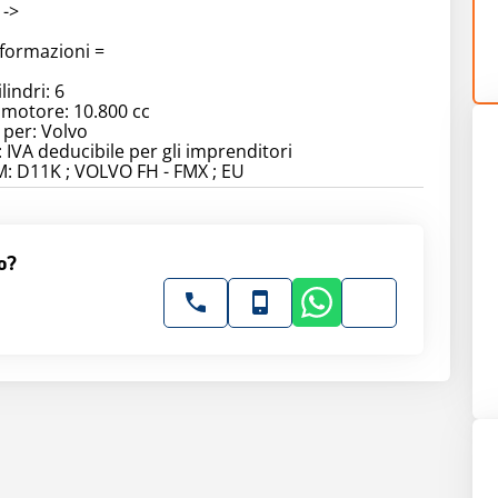
 ->
nformazioni =
indri: 6
 motore: 10.800 cc
 per: Volvo
 IVA deducibile per gli imprenditori
 D11K ; VOLVO FH - FMX ; EU
o?