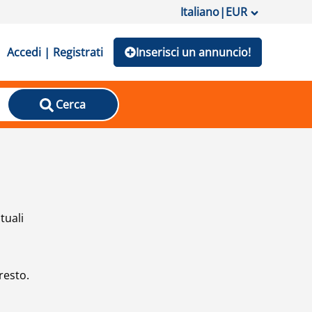
Italiano
|
EUR
Accedi | Registrati
Inserisci un annuncio!
Cerca
tuali
resto.