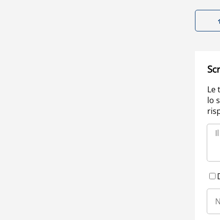
Scr
Le 
lo 
ris