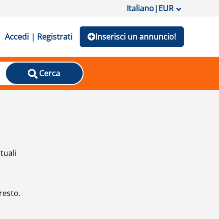
Italiano
|
EUR
Accedi | Registrati
Inserisci un annuncio!
Cerca
tuali
resto.