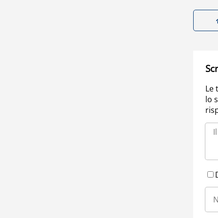
Scr
Le 
lo 
ris