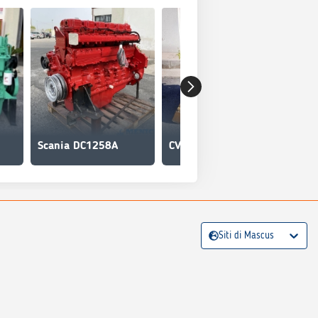
Scania DC1258A
CVS Ferrari Dana Spicer R32621-630
Siti di Mascus