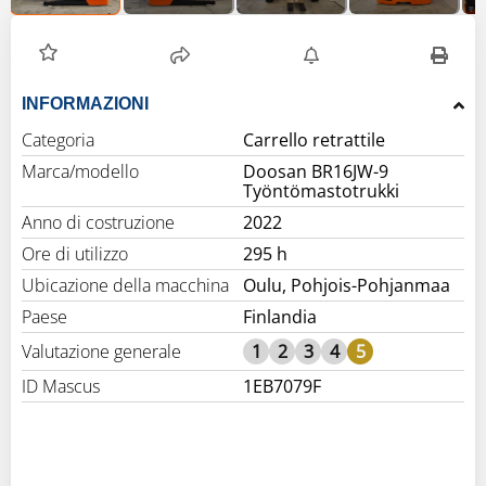
INFORMAZIONI
Categoria
Carrello retrattile
Marca/modello
Doosan BR16JW-9
Työntömastotrukki
Anno di costruzione
2022
Ore di utilizzo
295 h
Ubicazione della macchina
Oulu, Pohjois-Pohjanmaa
Paese
Finlandia
Valutazione generale
1
2
3
4
5
ID Mascus
1EB7079F