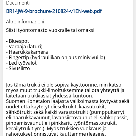
Documenti
BR14JW-9-brochure-210824-v1EN-web.pdf
Altre informazioni
Siisti työntömasto vuokralle tai omaksi.
- Bluespot
- Varaaja (laturi)
- Haarukkakamera
- Fingertip (hydrauliikan ohjaus minivivuilla)
- Led työvalot
- Sivusiirto
Jos tämä trukki ei ole sopiva käyttöönne, niin katso
myös muut trukki-ilmoituksemme tai ota yhteyttä ja
laitetaan trukkiasiat yhdessä kuntoon.
Suomen Konetalon laajasta valikoimasta löytyvät sekä
uudet että käytetyt dieseltrukit, kaasutrukit,
sähkötrukit sekä kaikki varastotrukit (pumppukärryt
eli haarukkavaunut, lavansiirtovaunut eli sähköpässit,
pinoamisvaunut eli pinkkarit, työntömastotrukit,
keräilytrukit ym.). Myös trukkien vuokraus ja
rahoitukset onnistuvat kauttamme (leasing,