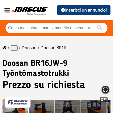
Inserisci un annuncio!
Doosan
Doosan BR16
...
Doosan
BR16JW-9
Työntömastotrukki
Prezzo su richiesta
11