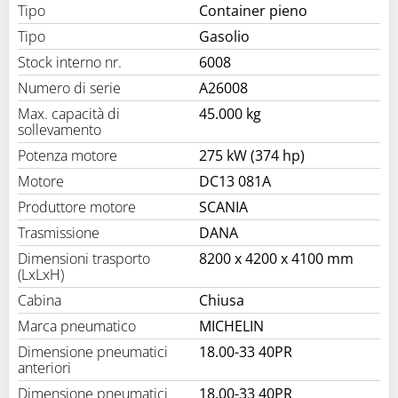
Tipo
Container pieno
Tipo
Gasolio
Stock interno nr.
6008
Numero di serie
A26008
Max. capacità di
45.000 kg
sollevamento
Potenza motore
275 kW (374 hp)
Motore
DC13 081A
Produttore motore
SCANIA
Trasmissione
DANA
Dimensioni trasporto
8200 x 4200 x 4100 mm
(LxLxH)
Cabina
Chiusa
Marca pneumatico
MICHELIN
Dimensione pneumatici
18.00-33 40PR
anteriori
Dimensione pneumatici
18.00-33 40PR