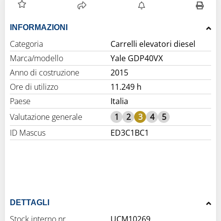
INFORMAZIONI
Categoria
Carrelli elevatori diesel
Marca/modello
Yale GDP40VX
Anno di costruzione
2015
Ore di utilizzo
11.249 h
Paese
Italia
Valutazione generale
1
2
3
4
5
ID Mascus
ED3C1BC1
DETTAGLI
Stock interno nr.
UCM10269