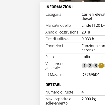
INFORMAZIONI
Categoria
Carrelli eleva
diesel
Marca/modello
Linde H 20 D
Anno di costruzione
2018
Ore di utilizzo
9.033 h
Condizioni
Funziona co
carenze
Paese
Italia
Valutazione
1
2
3
4
generale
ID Mascus
D67696D1
DETTAGLI
Numero di ruote
4
Max. capacità di
2.000 kg
sollevamento