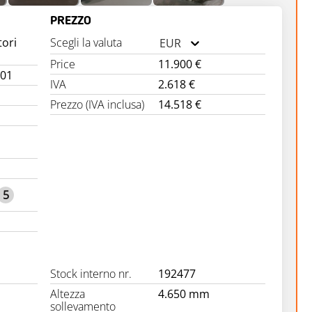
PREZZO
tori
Scegli la valuta
EUR
Price
11.900 €
-01
IVA
2.618 €
Prezzo (IVA inclusa)
14.518 €
n
5
Stock interno nr.
192477
Altezza
4.650 mm
sollevamento