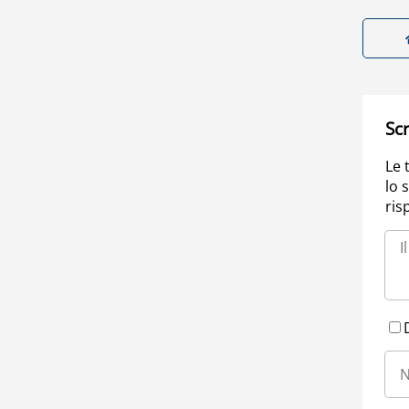
Scr
Le 
lo 
ris