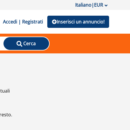
Italiano
|
EUR
Accedi | Registrati
Inserisci un annuncio!
Cerca
tuali
resto.