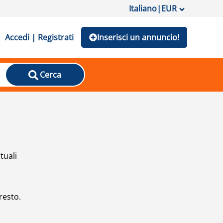
Italiano
|
EUR
Accedi | Registrati
Inserisci un annuncio!
Cerca
tuali
resto.