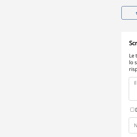
Scr
Le 
lo 
ris