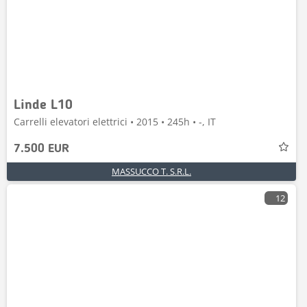
Linde L10
Carrelli elevatori elettrici • 2015 • 245h • -, IT
7.500 EUR
MASSUCCO T. S.R.L.
12