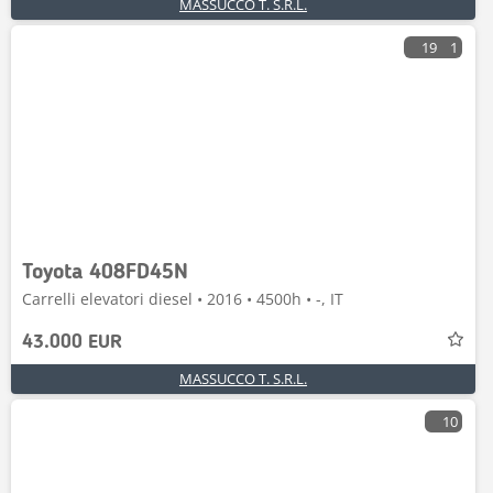
MASSUCCO T. S.R.L.
19
1
Toyota 408FD45N
Carrelli elevatori diesel • 2016 • 4500h • -, IT
43.000 EUR
MASSUCCO T. S.R.L.
10