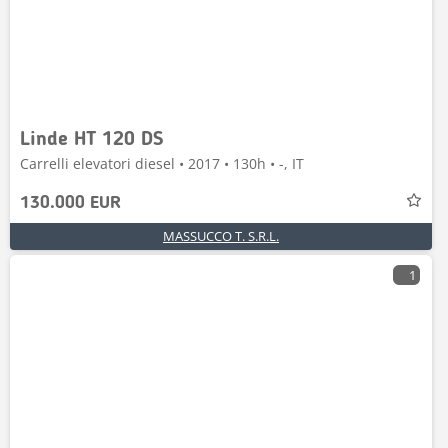
Linde HT 120 DS
Carrelli elevatori diesel • 2017 • 130h • -, IT
130.000 EUR
MASSUCCO T. S.R.L.
1