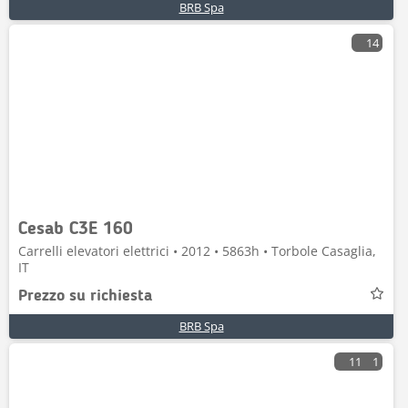
BRB Spa
14
Cesab C3E 160
Carrelli elevatori elettrici • 2012 • 5863h • Torbole Casaglia,
IT
Prezzo su richiesta
BRB Spa
11
1