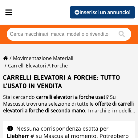
Inserisci un annuncio!
Movimentazione Materiali
Carrelli Elevatori A Forche
CARRELLI ELEVATORI A FORCHE: TUTTO
L’USATO IN VENDITA
Stai cercando
carrelli elevatori a forche usati
? Su
Mascus.it trovi una selezione di tutte le
offerte di carrelli
elevatori a forche di seconda mano
. I marchi e i modelli
presenti sono quelli più conosciuti e più ricercati:
Mascus.it è il posto ideale per
vendere e acquistare
Linde
,
Toyota
carrelli elevatori
,
Hyster
,
Caterpillar
.
,
Still
, ecc.
Nessuna corrispondenza esatta per
# su Mascus al momento. Potrebbero
Liebherr