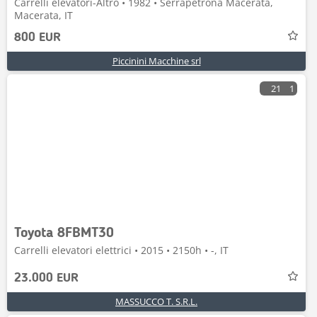
Carrelli elevatori-Altro • 1982 • Serrapetrona Macerata,
Macerata, IT
800 EUR
Piccinini Macchine srl
21
1
Toyota 8FBMT30
Carrelli elevatori elettrici • 2015 • 2150h • -, IT
23.000 EUR
MASSUCCO T. S.R.L.